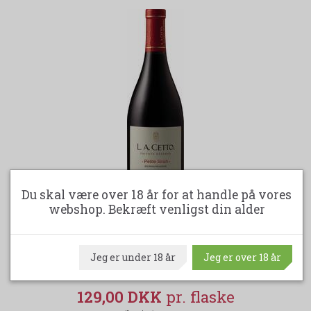
Du skal være over 18 år for at handle på vores
webshop. Bekræft venligst din alder
-24%
LA CETTO - PETITE SIRAH - PRIVATE RESERVE -
Jeg er under 18 år
Jeg er over 18 år
MEXICO
129,00 DKK