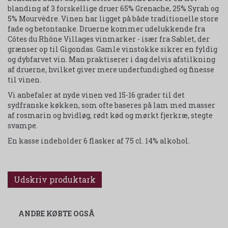
blanding af 3 forskellige druer 65% Grenache, 25% Syrah og
5% Mourvèdre. Vinen har ligget på både traditionelle store
fade og betontanke.
Druerne
kommer
udelukkende
fra
Côtes du Rhône Villages
vinmarker
-
især fra
Sablet
, der
grænser op til
Gigondas.
Gamle
vinstokke
sikrer
en
fyldig
og
dyb
farvet
vin. Man praktiserer i dag
delvis
afstilkning
af druerne
, hvilket giver
mere
underfundighed
og finesse
til
vinen.
Vi anbefaler at nyde vinen ved 15-16 grader til det
sydfranske køkken, som ofte baseres på lam med masser
af rosmarin og hvidløg, rødt kød og mørkt fjerkræ, stegte
svampe.
En kasse indeholder 6 flasker af 75 cl. 14% alkohol.
Udskriv produktark
ANDRE KØBTE OGSÅ