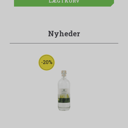
LÆG I KURV
Nyheder
-20%