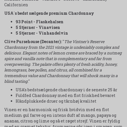
Californien
USA´s bedst sælgende premium Chardonnay
93 Point - Flaskehalsen
5 Stjerner - Vinavisen
5 Stjerner - Vinhandelvin
Clive Pursehouse (Decanter):
"
The Vintner's Reserve
Chardonnay from the 2021 vintage is undeniably complex and
delicious. Elegant notes of lemon creme are braced by a nutmeg
spice and vanilla note that is complementary and far from
overpowering. The palate offers plenty of fresh acidity, honey,
lemongrass, bee pollen, and citrus, all combined for a
tremendous value and Chardonnay that will shock many in a
blind tasting.
"
USA's bedstsælgende chardonnay i de seneste 25 år
Fuldfed Chardonnay med en flot friskhed bevaret
Håndplukkede druer og tårnhøj kvalitet
Vinen er en harmonisk og frisk hvidvin med en flot
medium gul farve og en intens duft af mango, papaya og
ananas, citron og lime og så et røget strejf. Vinen er fyldig
med en cremet tekstur. Aromaerne går igen i smagen, som