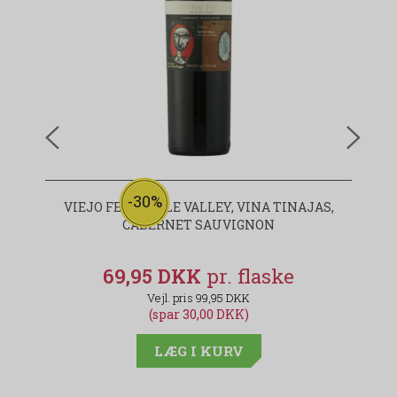
-30%
VIEJO FEO MAULE VALLEY, VINA TINAJAS,
V
CABERNET SAUVIGNON
69,95 DKK
99,95 DKK
(spar 30,00 DKK)
LÆG I KURV