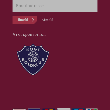
Email-
adresse
Tilmeld
Afmeld
Vi er sponsor for: