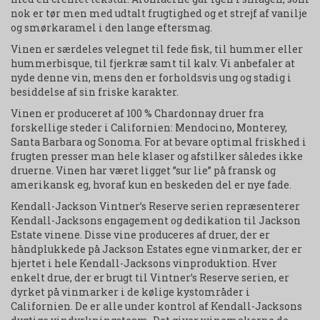
nok er tør men med udtalt frugtighed og et strejf af vanilje
og smørkaramel i den lange eftersmag.
Vinen er særdeles velegnet til fede fisk, til hummer eller
hummerbisque, til fjerkræ samt til kalv. Vi anbefaler at
nyde denne vin, mens den er forholdsvis ung og stadig i
besiddelse af sin friske karakter.
Vinen er produceret af 100 % Chardonnay druer fra
forskellige steder i Californien: Mendocino, Monterey,
Santa Barbara og Sonoma. For at bevare optimal friskhed i
frugten presser man hele klaser og afstilker således ikke
druerne. Vinen har været ligget ”sur lie” på fransk og
amerikansk eg, hvoraf kun en beskeden del er nye fade.
Kendall-Jackson Vintner’s Reserve serien repræsenterer
Kendall-Jacksons engagement og dedikation til Jackson
Estate vinene. Disse vine produceres af druer, der er
håndplukkede på Jackson Estates egne vinmarker, der er
hjertet i hele Kendall-Jacksons vinproduktion. Hver
enkelt drue, der er brugt til Vintner’s Reserve serien, er
dyrket på vinmarker i de kølige kystområder i
Californien. De er alle under kontrol af Kendall-Jacksons