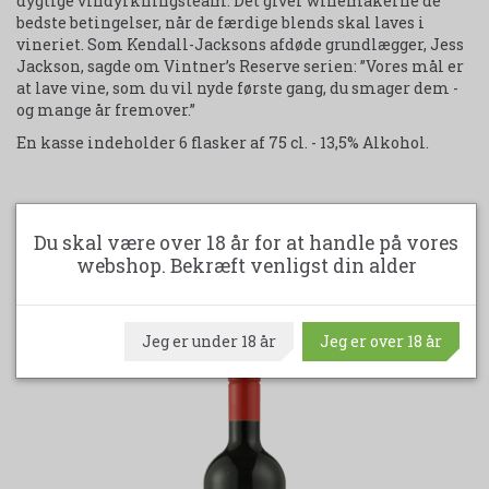
dygtige vindyrkningsteam. Det giver winemakerne de
bedste betingelser, når de færdige blends skal laves i
vineriet. Som Kendall-Jacksons afdøde grundlægger, Jess
Jackson, sagde om Vintner’s Reserve serien: ”Vores mål er
at lave vine, som du vil nyde første gang, du smager dem -
og mange år fremover.”
En kasse indeholder 6 flasker af 75 cl. - 13,5% Alkohol.
Udskriv produktark
Du skal være over 18 år for at handle på vores
webshop. Bekræft venligst din alder
ANDRE KØBTE OGSÅ
Jeg er under 18 år
Jeg er over 18 år