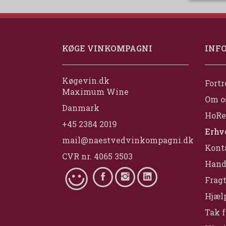
KØGE VINKOMPAGNI
INF
Køgevin.dk
Fortr
Maximum Wine
Om o
Danmark
HoRe
+45 2384 2019
Erhv
mail@naestvedvinkompagni.dk
Konta
CVR nr. 4065 3503
Hand
Fragt
Hjælp
Tak f