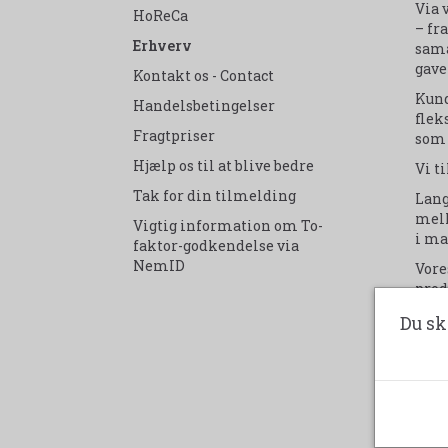
Via 
HoReCa
– fr
Erhverv
sama
gave
Kontakt os - Contact
Kund
Handelsbetingelser
fleks
Fragtpriser
som 
Hjælp os til at blive bedre
Vi t
Tak for din tilmelding
Lang
mell
Vigtig information om To-
i ma
faktor-godkendelse via
NemID
Vore
prod
endd
Du sk
ime
Hos
mone