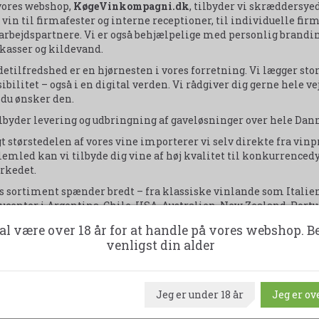
vores webshop,
KøgeVinkompagni.dk
, tilbyder vi skræddersye
a vin til firmafester og interne receptioner, til individuelle fi
rbejdspartnere. Vi er også behjælpelige med personlig brandin
kasser og kildevand.
etilfredshed er en hjørnesten i vores forretning. Vi lægger stor
ibilitet – også i en digital verden. Vi rådgiver dig gerne hele ve
du ønsker den.
ilbyder levering og udbringning af gaveløsninger over hele Danm
t størstedelen af vores vine importerer vi selv direkte fra vi
emled kan vi tilbyde dig vine af høj kvalitet til konkurrencedy
rkedet.
s sortiment spænder bredt – fra klassiske vinlande som Italie
ucenter i Argentina, Chile, USA, Australien, New Zealand, Port
a Danmark! Sortimentet udvikles og opdateres løbende, så der a
al være over 18 år for at handle på vores webshop. B
llem.
venligst din alder
KøgeVinkompagni.dk
er du som erhvervskunde garanteret høj k
y".
Jeg er under 18 år
Jeg er ove