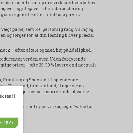
de løsninger til netop din virksomheds behov
rmagaver og julegaver til medarbejdere og
g som egne etiketter med logo på vin,
 vægt på høj service, personlig rådgivning og
jen og sørger for, at din løsning bliver præcis,
ark – efter aftale og med høj pålidelighed.
nproducenter verden over. Uden fordyrende
gtige priser – ofte 20-30 % lavere end normalt
n, Frankrig og Spanien til spændende
ugal, Tyskland, Grækenland, Ungarn – og
ltid er noget nyt og inspirerende at vælge
ekræft
valitet, personlig service og ægte "value for
r 18 år