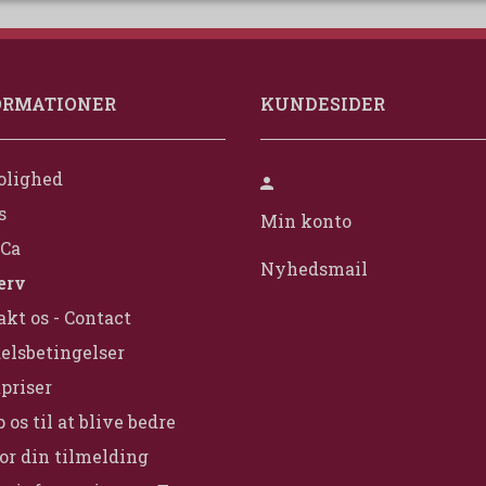
ORMATIONER
KUNDESIDER
olighed
s
Min konto
Ca
Nyhedsmail
erv
kt os - Contact
elsbetingelser
priser
 os til at blive bedre
or din tilmelding