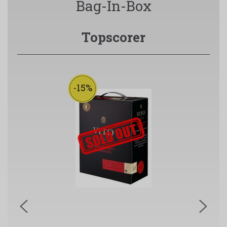
Bag-In-Box
Topscorer
-15%
udsolgt-label