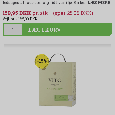
ledsages af røde bær oig lidt vanilje. En be
…
LÆS MERE
159,95 DKK
(spar 25,05 DKK)
185,00 DKK
LÆG I KURV
-15%