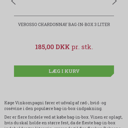
VEROSSO CHARDONNAY BAG-IN-BOX 3 LITER
J
185,00 DKK
LÆG I KURV
Køge Vinkompagni fører et udvalg af rød-, hvid- og
rosévine i den populære bag-in-box-indpakning.
Der er flere fordele ved at købe bag-in-box. Vinen er oplagt,
hvis du skal holde en større fest, da de fleste bag-in-box