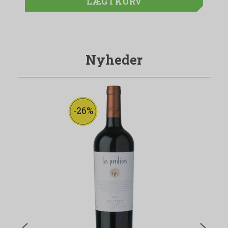
LÆG I KURV
Nyheder
-26%