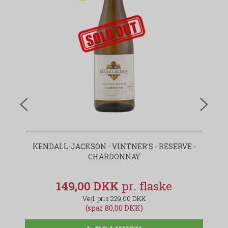
udsolgt-label
KENDALL-JACKSON - VINTNER'S - RESERVE -
AG
CHARDONNAY
149,00 DKK
229,00 DKK
(spar 80,00 DKK)