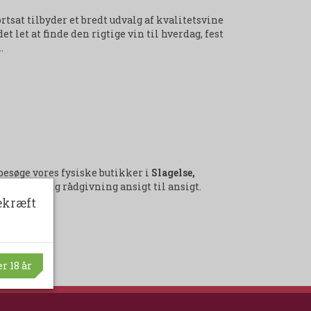
fortsat tilbyder et bredt udvalg af kvalitetsvine
et let at finde den rigtige vin til hverdag, fest
.
besøge vores fysiske butikker i
Slagelse,
 få personlig rådgivning ansigt til ansigt.
ekræft
det lokale.
r 18 år