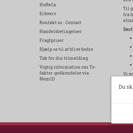
HoReCa
Til 
Erhverv
fra h
elle
Kontakt os - Contact
Derf
Handelsbetingelser
Fragtpriser
Hjælp os til at blive bedre
Tak for din tilmelding
Vigtig information om To-
faktor-godkendelse via
Vi e
NemID
Grev
Du sk
Velk