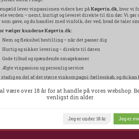
gengæld lever vinpassionen videre her på
Køgevin.dk
, hvor vi 
ele verden – nemt, hurtigt og leveret direkte til din dør. Vi gør d
r som gave, og du handler med vinfolk, der ved, hvad de taler om
or vælger kunderne Køgevin.dk:
Nem og fleksibel bestilling – når det passer dig
Hurtig og sikker levering – direkte til døren
Gode tilbud og spændende smagekasser
Ægte vinpassion og personlig service
r stadig en del af det større vinkompagni-fællesskab, og du kan 
e, Næstved og Hillerød
, hvis du vil opleve vinene på tæt hold og
al være over 18 år for at handle på vores webshop. B
ommen til Køgevin.dk – din vinhandel på nettet, med rødder i 
venligst din alder
Jeg er under 18 år
Jeg er ove