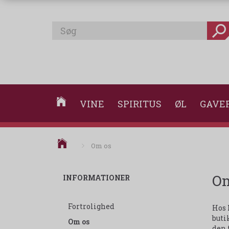
VINE
SPIRITUS
ØL
GAVE
Om os
Om
INFORMATIONER
Fortrolighed
Hos
buti
Om os
den 