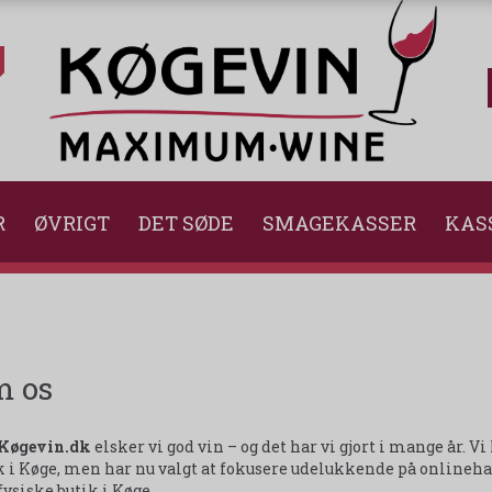
R
ØVRIGT
DET SØDE
SMAGEKASSER
KAS
 os
Køgevin.dk
elsker vi god vin – og det har vi gjort i mange år. V
k i Køge, men har nu valgt at fokusere udelukkende på onlinehan
fysiske butik i Køge.