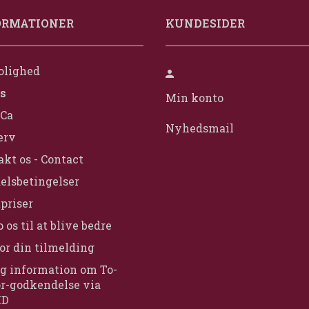
ORMATIONER
KUNDESIDER
olighed
s
Min konto
Ca
Nyhedsmail
erv
kt os - Contact
elsbetingelser
priser
 os til at blive bedre
or din tilmelding
g information om To-
or-godkendelse via
ID