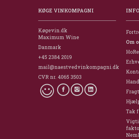
KØGE VINKOMPAGNI
INF
Køgevin.dk
Fortr
Maximum Wine
Om o
Danmark
HoRe
+45 2384 2019
Erhv
mail@naestvedvinkompagni.dk
Konta
CVR nr. 4065 3503
Hand
Fragt
Hjælp
Tak f
Vigti
fakt
Nem