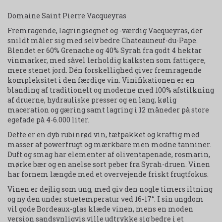
Domaine Saint Pierre Vacqueyras
Fremragende, lagringsegnet og -værdig Vacqueyras, der
snildt måler sig med selv bedre Chateauneuf-du-Pape.
Blendet er 60% Grenache og 40% Syrah fra godt 4 hektar
vinmarker, med såvel lerholdig kalksten som fattigere,
mere stenet jord. Dén forskellighed giver fremragende
kompleksitet i den færdige vin. Vinifikationen er en
blanding af traditionelt og moderne med 100% afstilkning
af druerne, hydrauliske presser og en lang, kølig
maceration og gæring samt lagring i 12 måneder på store
egefade på 4-6.000 liter.
Dette er en dyb rubinrød vin, tætpakket og kraftig med
masser af powerfrugt og mærkbare men modne tanniner.
Duft og smag har elementer af oliventapenade, rosmarin,
mørke bær og en anelse sort peber fra Syrah-druen. Vinen
har fornem længde med et overvejende friskt frugtfokus.
Vinen er dejlig som ung, med giv den nogle timers iltning
og ny den under stuetemperatur ved 16-17°. I sin ungdom
vil gode Bordeaux-glas klæde vinen, mens en moden
version sandsynligvis ville udtrykke sig bedre i et