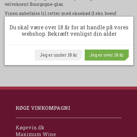
velvoksent Bourgogne-glas.
Vinen anbefales til retter med oksekød (f.eks. boeuf
d'Aube), lam med masser af krydderurter og hvidløg samt
hår- og fuglevildt, f.eks. and.
Du skal være over 18 år for at handle på vores
webshop. Bekræft venligst din alder
En kasse indeholder 6 flasker - 75 cl. 15% Alkohol.
Udskriv produktark
Jeg er under 18 år
Jeg er over 18 år
KØGE VINKOMPAGNI
Køgevin.dk
Maximum Wine