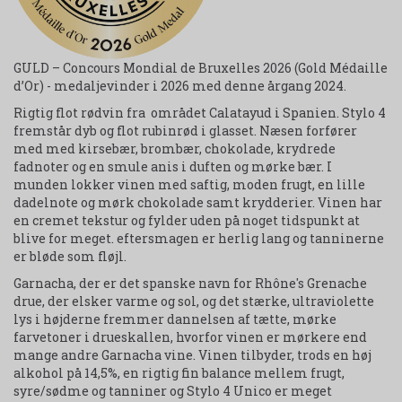
GULD – Concours Mondial de Bruxelles 2026 (Gold Médaille
d’Or) - medaljevinder i 2026 med denne årgang 2024.
Rigtig flot rødvin fra området Calatayud i Spanien. Stylo 4
fremstår dyb og flot rubinrød i glasset. Næsen forfører
med med kirsebær, brombær, chokolade, krydrede
fadnoter og en smule anis i duften og mørke bær. I
munden lokker vinen med saftig, moden frugt, en lille
dadelnote og mørk chokolade samt krydderier. Vinen har
en cremet tekstur og fylder uden på noget tidspunkt at
blive for meget. eftersmagen er herlig lang og tanninerne
er bløde som fløjl.
Garnacha, der er det spanske navn for Rhône's Grenache
drue, der elsker varme og sol, og det stærke, ultraviolette
lys i højderne fremmer dannelsen af tætte, mørke
farvetoner i drueskallen, hvorfor vinen er mørkere end
mange andre Garnacha vine. Vinen tilbyder, trods en høj
alkohol på 14,5%, en rigtig fin balance mellem frugt,
syre/sødme og tanniner og Stylo 4 Unico er meget