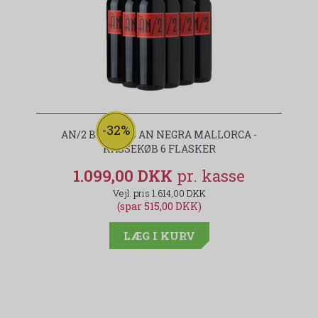
-32%
AN/2 BODEGAS AN NEGRA MALLORCA -
KASSEKØB 6 FLASKER
1.099,00 DKK
1.614,00 DKK
(spar 515,00 DKK)
LÆG I KURV