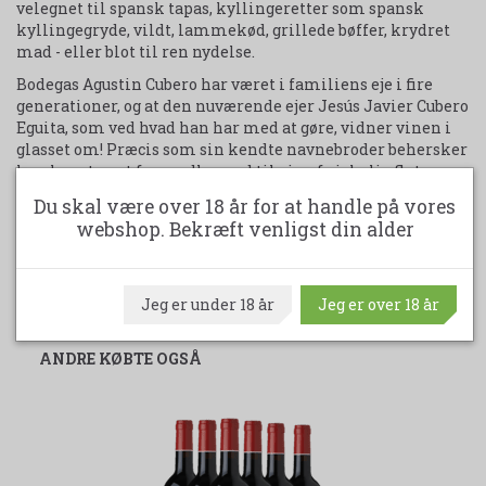
velegnet til spansk tapas, kyllingeretter som spansk
kyllingegryde, vildt, lammekød, grillede bøffer, krydret
mad - eller blot til ren nydelse.
Bodegas Agustin Cubero har været i familiens eje i fire
generationer, og at den nuværende ejer Jesús Javier Cubero
Eguita, som ved hvad han har med at gøre, vidner vinen i
glasset om! Præcis som sin kendte navnebroder behersker
han kunsten at forvandle vand til vin af virkelig flot
kvalitet.
Du skal være over 18 år for at handle på vores
En kasse indeholder 6 flasker af 14,5% Alkohol.
webshop. Bekræft venligst din alder
Udskriv produktark
Jeg er under 18 år
Jeg er over 18 år
ANDRE KØBTE OGSÅ