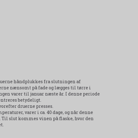
uerne håndplukkes fra slutningen af
erne nænsomt på fade og lægges til tørre i
gen varer til januar næste år. I denne periode
ntreres betydeligt.
vorefter druerne presses.
eraturer, varer i ca. 40 dage, og når denne
er. Til slut kommes vinen på flaske, hvor den
t.