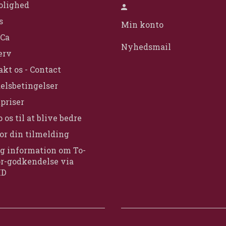
olighed
s
Min konto
Ca
Nyhedsmail
erv
kt os - Contact
elsbetingelser
priser
 os til at blive bedre
or din tilmelding
g information om To-
or-godkendelse via
ID