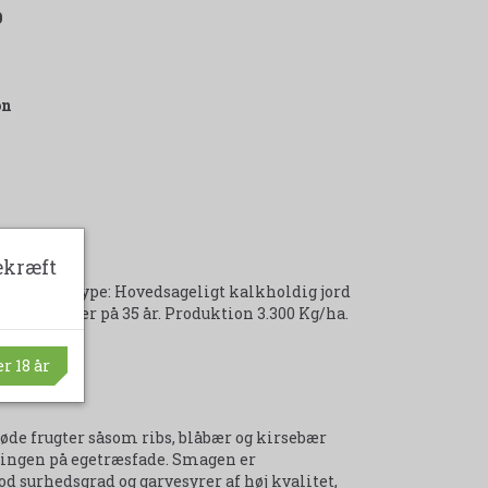
9
on
ekræft
ella. Jordtype: Hovedsageligt kalkholdig jord
snitsalder på 35 år. Produktion 3.300 Kg/ha.
r 18 år
øde frugter såsom ribs, blåbær og kirsebær
ringen på egetræsfade. Smagen er
 surhedsgrad og garvesyrer af høj kvalitet,