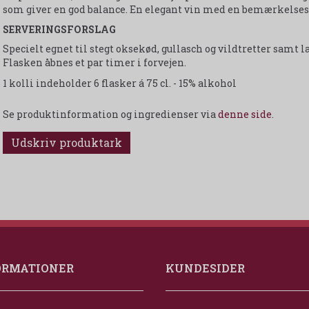
som giver en god balance. En elegant vin med en bemærkelsesv
SERVERINGSFORSLAG
Specielt egnet til stegt oksekød, gullasch og vildtretter samt l
Flasken åbnes et par timer i forvejen.
1 kolli indeholder 6 flasker á 75 cl. - 15% alkohol
Se produktinformation og ingredienser via
denne side
.
Udskriv produktark
ORMATIONER
KUNDESIDER