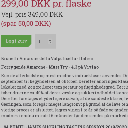
299,00 DKK
349,00 DKK
(spar 50,00 DKK)
Læg i kurv
Brunelli Amarone della Valpolicella - Italien
Forrygende Amarone - Must Try - 4,3 på Vivino
Kun de allerbedste og mest modne vindrueklaser anvendes. Dr
september til begyndelsen af oktober. Derefter anbringes klas
lokaler med kontrolleret temperatur og fugtighedsgrad. Tørrin
taber druerne ca. 40% af deres væske og sukkerindholdet konce
Derefter foretages et yderligere udvalg af de sundeste klaser, h
Gæringen, som foregår meget langsomt på grund af de lave temp
vigtige proces er afsluttet, lagres vinen i to år på fade og tønd
modnes i endnu mindst 6 måneder før den sendes på markede
94 PUNTI | JAMES SUCKLING TASTING SESSION 2019/2020