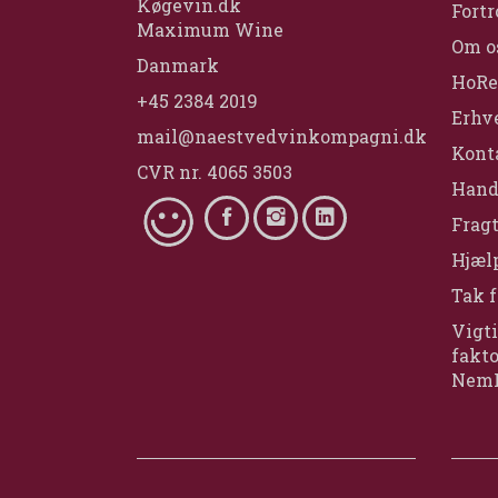
Køgevin.dk
Fortr
Maximum Wine
Om o
Danmark
HoRe
+45 2384 2019
Erhv
mail@naestvedvinkompagni.dk
Konta
CVR nr. 4065 3503
Hand
Fragt
Hjælp
Tak f
Vigti
fakt
Nem