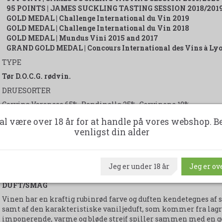
95 POINTS | JAMES SUCKLING TASTING SESSION 2018/201
GOLD MEDAL | Challenge International du Vin 2019
GOLD MEDAL | Challenge International du Vin 2018
GOLD MEDAL | Mundus Vini 2015 and 2017
GRAND GOLD MEDAL | Concours International des Vins à Ly
TYPE
Tør D.O.C.G. rødvin.
DRUESORTER
Corvina Veronese 65%, Rondinella 25%, Corvinone 10%.
PRODUKTIONSOMRÅDE
al være over 18 år for at handle på vores webshop. B
venligst din alder
Vinstokke ved San Pietro In Cariano og Pedemonte di Valpolic
med mange sten. Pergola Trentina. Vinstokkene har en gennem
ALKOHOL
Jeg er under 18 år
Jeg er ove
15% VOL.
DUFT/SMAG
Vinen har en kraftig rubinrød farve og duften kendetegnes af s
samt af den karakteristiske vaniljeduft, som kommer fra lag
imponerende, varme og bløde strejf spiller sammen med en god