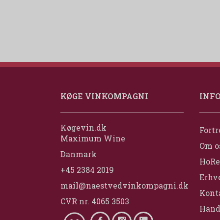
KØGE VINKOMPAGNI
INF
Køgevin.dk
Fortr
Maximum Wine
Om o
Danmark
HoRe
+45 2384 2019
Erhv
mail@naestvedvinkompagni.dk
Konta
CVR nr. 4065 3503
Hand