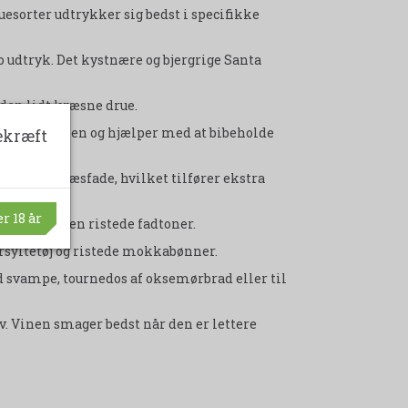
ruesorter udtrykker sig bedst i specifikke
o udtryk. Det kystnære og bjergrige Santa
den lidt kræsne drue.
 vækstsæsonen og hjælper med at bibeholde
ekræft
ske egetræsfade, hvilket tilfører ekstra
r 18 år
vanilje og en ristede fadtoner.
rsyltetøj og ristede mokkabønner.
d svampe, tournedos af oksemørbrad eller til
lv. Vinen smager bedst når den er lettere