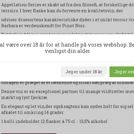
Appellation Series er skabt ud fra den filosofi, at forskellige d
terroirs. I hver flaske kan du forvente en kvalitetsvin, der
udviser druesortens karakteristiske dyder i et unikt terroir-tr
Barbara er verdenskendt for Pinot Noir.
Det kølige klima, samt mange solskinstimer er som skabt til 
Især morgentågen er vigtig, da den kølende effekt forlænger
al være over 18 år for at handle på vores webshop. B
druens naturlige syre, der er essentiel for kvalitets Pinot Noir.
venligst din alder
Vinen gennemgår lagring i en blanding af franske og amerikan
smag og struktur til vinen. Denne saftige Pinot Noir byder
Jeg er under 18 år
Jeg er ove
på en overflod af aromatiske dufte af modne jordbær, kirsebær, 
Smagen er præget af et læskende og friskt bærpræg af hindbæ
Denne vin er en exceptionel partner til mange vildtretter me
mørkt og lyst fjerkræ.
En elegant og let vin,der også sagtens kan nydes helt for sig se
afkølet til omkring 14 grader.
1 kolli indeholder 12 flasker á 75 cl. - 13,5% alkohol