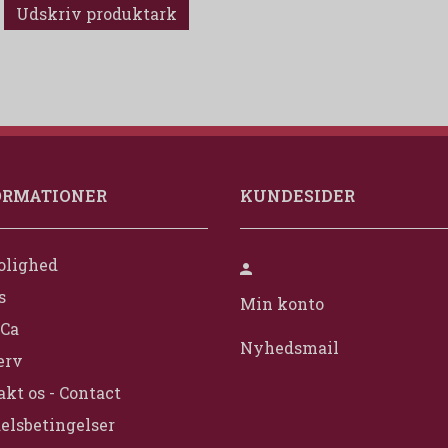
Udskriv produktark
ORMATIONER
KUNDESIDER
olighed
s
Min konto
Ca
Nyhedsmail
erv
kt os - Contact
elsbetingelser