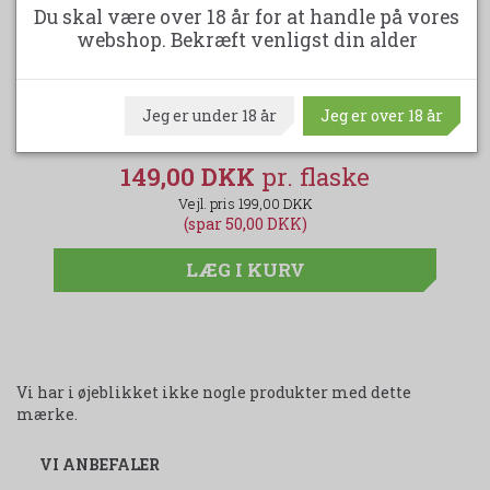
Du skal være over 18 år for at handle på vores
webshop. Bekræft venligst din alder
SMALL VICTORIES SHIRAZ
JO
Jeg er under 18 år
Jeg er over 18 år
149,00 DKK
199,00 DKK
(spar 50,00 DKK)
LÆG I KURV
Vi har i øjeblikket ikke nogle produkter med dette
mærke.
VI ANBEFALER