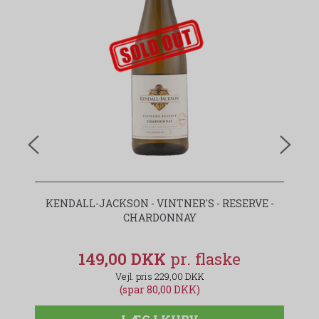
udsolgt-label
KENDALL-JACKSON - VINTNER'S - RESERVE -
AG
CHARDONNAY
149,00 DKK
229,00 DKK
(spar 80,00 DKK)