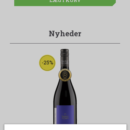
LÆG I KURV
Nyheder
-25%