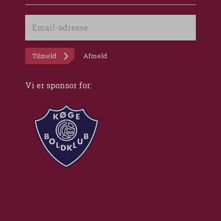
Email-
adresse
Tilmeld
Afmeld
Vi er sponsor for: