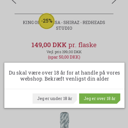
-25%
KING OF BAROSSA - SHIRAZ - REDHEADS
STUDIO
149,00 DKK
199,00 DKK
(spar 50,00 DKK)
LÆG I KURV
Du skal være over 18 år for at handle på vores
webshop. Bekræft venligst din alder
Jeg er under 18 år
Jeg er over 18 år
ANDRE KØBTE OGSÅ