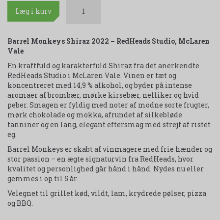
Læg i kurv
Barrel Monkeys Shiraz 2022 – RedHeads Studio, McLaren
Vale
En kraftfuld og karakterfuld Shiraz fra det anerkendte
RedHeads Studio i McLaren Vale. Vinen er tæt og
koncentreret med 14,9 % alkohol, og byder på intense
aromaer af brombær, mørke kirsebær, nelliker og hvid
peber. Smagen er fyldig med noter af modne sorte frugter,
mørk chokolade og mokka, afrundet af silkebløde
tanniner og en lang, elegant eftersmag med strejf af ristet
eg.
Barrel Monkeys er skabt af vinmagere med frie hænder og
stor passion – en ægte signaturvin fra RedHeads, hvor
kvalitet og personlighed går hånd i hånd. Nydes nu eller
gemmes i op til 5 år.
Velegnet til grillet kød, vildt, lam, krydrede pølser, pizza
og BBQ.