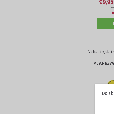
99,9
(
Vi har i øjeb
VI ANBEF
-
Du sk