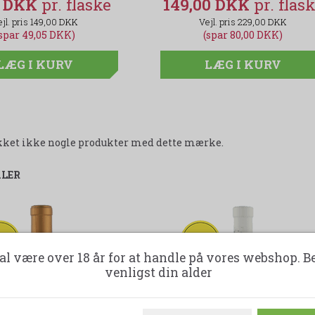
5 DKK
99,95 DKK
149,00 DKK
149,00 DKK
129,00 DKK
229,00 DKK
spar 49,05 DKK)
(spar 29,05 DKK)
(spar 80,00 DKK)
LÆG I KURV
LÆG I KURV
LÆG I KURV
likket ikke nogle produkter med dette mærke.
ALER
35%
-37%
al være over 18 år for at handle på vores webshop. B
venligst din alder