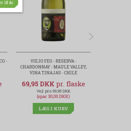
r 18 år
O -
VIEJO FEO - RESERVA -
KENDALL-JAC
CHARDONNAY - MAULE VALLEY,
RESERVE 
VINA TINAJAS - CHILE
CAL
69,95 DKK
149,00 
99,95 DKK
(spar 30,00 DKK)
(spar
LÆG I KURV
LÆG