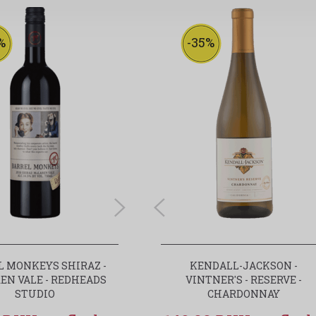
%
-23%
-35%
L MONKEYS SHIRAZ -
SARTORI MARANI - " DEN HVIDE
KENDALL-JACKSON -
EN VALE - REDHEADS
AMARONE " - ITALIEN
VINTNER'S - RESERVE -
STUDIO
CHARDONNAY