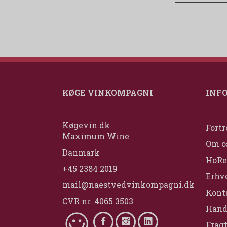
KØGE VINKOMPAGNI
INF
Køgevin.dk
Fortr
Maximum Wine
Om o
Danmark
HoRe
+45 2384 2019
Erhv
mail@naestvedvinkompagni.dk
Konta
CVR nr. 4065 3503
Hand
Fragt