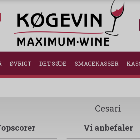
R
ØVRIGT
DET SØDE
SMAGEKASSER
KAS
Cesari
Topscorer
Vi anbefaler