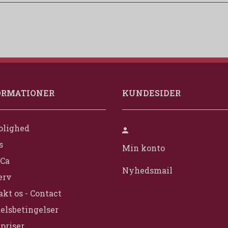
ORMATIONER
KUNDESIDER
olighed
s
Min konto
Ca
Nyhedsmail
erv
kt os - Contact
elsbetingelser
priser