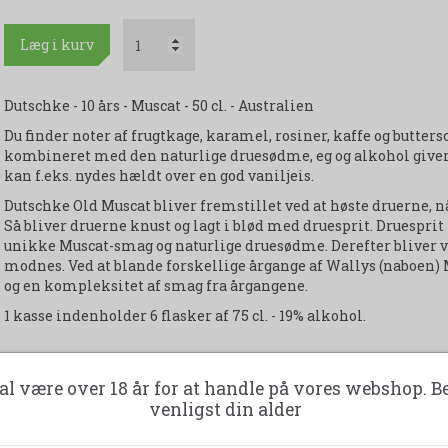
Læg i kurv
Dutschke - 10 års - Muscat - 50 cl. - Australien
Du finder noter af frugtkage, karamel, rosiner, kaffe og butter
kombineret med den naturlige druesødme, eg og alkohol giver e
kan f.eks. nydes hældt over en god vaniljeis.
Dutschke Old Muscat bliver fremstillet ved at høste druerne, 
Så bliver druerne knust og lagt i blød med druesprit. Druespri
unikke Muscat-smag og naturlige druesødme. Derefter bliver vi
modnes. Ved at blande forskellige årgange af Wallys (naboen) 
og en kompleksitet af smag fra årgangene.
1 kasse indenholder 6 flasker af 75 cl. - 19% alkohol.
al være over 18 år for at handle på vores webshop. B
Udskriv produktark
venligst din alder