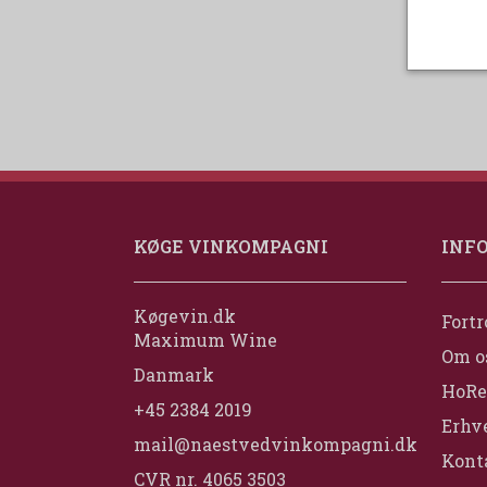
KØGE VINKOMPAGNI
INF
Køgevin.dk
Fortr
Maximum Wine
Om o
Danmark
HoRe
+45 2384 2019
Erhv
mail@naestvedvinkompagni.dk
Konta
CVR nr. 4065 3503