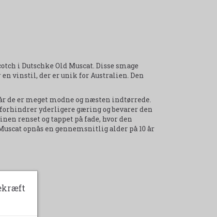
scotch i Dutschke Old Muscat. Disse smage
n vinstil, der er unik for Australien. Den
når de er meget modne og næsten indtørrede.
t forhindrer yderligere gæring og bevarer den
nen renset og tappet på fade, hvor den
Muscat opnås en gennemsnitlig alder på 10 år
ekræft