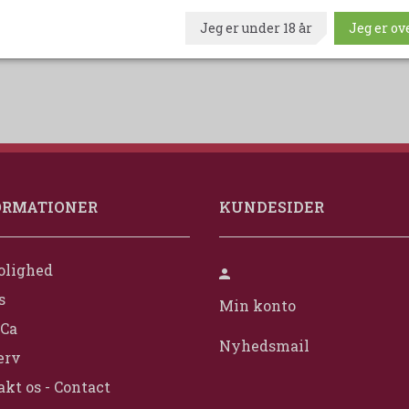
Jeg er under 18 år
Jeg er ove
ORMATIONER
KUNDESIDER
olighed
s
Min konto
Ca
Nyhedsmail
erv
kt os - Contact