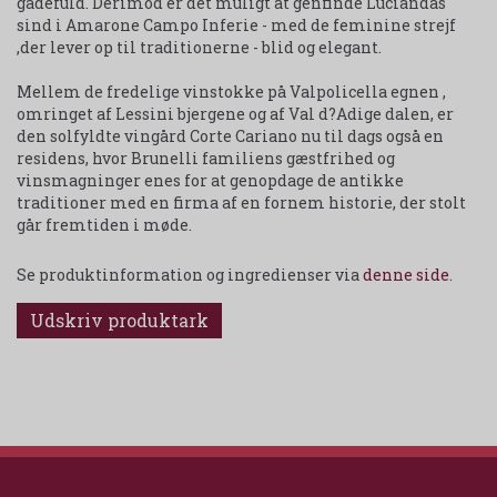
gådefuld. Derimod er det muligt at genfinde Luciandas
sind i Amarone Campo Inferie - med de feminine strejf
,der lever op til traditionerne - blid og elegant.
Mellem de fredelige vinstokke på Valpolicella egnen ,
omringet af Lessini bjergene og af Val d?Adige dalen, er
den solfyldte vingård Corte Cariano nu til dags også en
residens, hvor Brunelli familiens gæstfrihed og
vinsmagninger enes for at genopdage de antikke
traditioner med en firma af en fornem historie, der stolt
går fremtiden i møde.
Se produktinformation og ingredienser via
denne side
.
Udskriv produktark