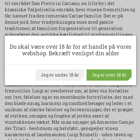
til området San Pietro in Cariano, en lille by i det
klassiske Valpolicella-område, hvor vinene fremstilles og
får navnet fra den romerske Cariae familie. Det er på
denne jord, hvor vindyrkningen enes med gamle
traditioner, at familien fra generation til generation
viderefører den antikke kærlighed til vinfremstillingen,
som har medvirket til en verdensomfattende succes.
Du skal være over 18 år for at handle på vores
webshop. Bekræft venligst din alder
Firmaet er nu ledet af den sagkyndige ønolog Luigi
sammen med konen Luciana, der deler Luigi's ekspertise
og passion. De har skabt en særligt vinserie, der er
kendetegnet ved både virile og feminine værdier.
Jeg er under 18 år
Jeg er over 18 år
"Vinens karakter genspejler skaberens sind", og det er
endnu mere tilfældet for vinene som Brunelli vingården
fremstiller. Luigi er overbevist om, at hver vin fortæller
om lyst, følelser og er en enestående fortryllelse, der med
den bløde smag, harmoni og rundhed betager og leder i et
unikum af stærke følelser og forventninger, der er præget
af styrken, smagen og frugten af jorden samt af
vinstokkenes vækst. Når man smager på Amarone Campo
dei Titari - beslutsom og helstøbt , genspejler vinen
karakteren af landmanden Luigi Brunelli - uden tøven og