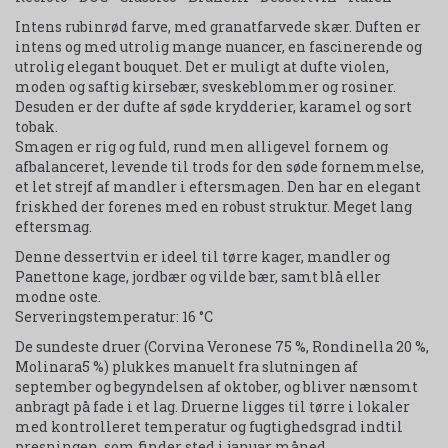
Intens rubinrød farve, med granatfarvede skær. Duften er
intens og med utrolig mange nuancer, en fascinerende og
utrolig elegant bouquet. Det er muligt at dufte violen,
moden og saftig kirsebær, sveskeblommer og rosiner.
Desuden er der dufte af søde krydderier, karamel og sort
tobak.
Smagen er rig og fuld, rund men alligevel fornem og
afbalanceret, levende til trods for den søde fornemmelse,
et let strejf af mandler i eftersmagen. Den har en elegant
friskhed der forenes med en robust struktur. Meget lang
eftersmag.
Denne dessertvin er ideel til tørre kager, mandler og
Panettone kage, jordbær og vilde bær, samt blå eller
modne oste.
Serveringstemperatur: 16 °C
De sundeste druer (Corvina Veronese 75 %, Rondinella 20 %,
Molinara5 %) plukkes manuelt fra slutningen af
september og begyndelsen af oktober, og bliver nænsomt
anbragt på fade i et lag. Druerne ligges til tørre i lokaler
med kontrolleret temperatur og fugtighedsgrad indtil
presningen, som finder sted i januar måned..