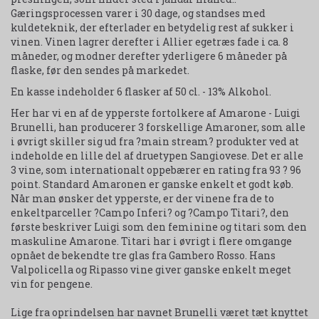
Gæringsprocessen varer i 30 dage, og standses med
kuldeteknik, der efterlader en betydelig rest af sukker i
vinen. Vinen lagrer derefter i Allier egetræs fade i ca. 8
måneder, og modner derefter yderligere 6 måneder på
flaske, før den sendes på markedet.
En kasse indeholder 6 flasker af 50 cl. - 13% Alkohol.
Her har vi en af de ypperste fortolkere af Amarone - Luigi
Brunelli, han producerer 3 forskellige Amaroner, som alle
i øvrigt skiller sig ud fra ?main stream? produkter ved at
indeholde en lille del af druetypen Sangiovese. Det er alle
3 vine, som internationalt oppebærer en rating fra 93 ? 96
point. Standard Amaronen er ganske enkelt et godt køb.
Når man ønsker det ypperste, er der vinene fra de to
enkeltparceller ?Campo Inferi? og ?Campo Titari?, den
første beskriver Luigi som den feminine og titari som den
maskuline Amarone. Titari har i øvrigt i flere omgange
opnået de bekendte tre glas fra Gambero Rosso. Hans
Valpolicella og Ripasso vine giver ganske enkelt meget
vin for pengene.
Lige fra oprindelsen har navnet Brunelli været tæt knyttet