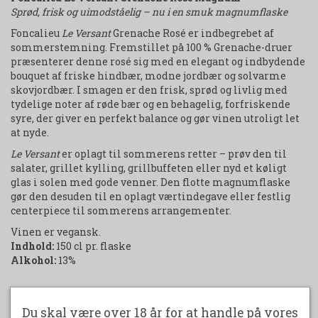
Sprød, frisk og uimodståelig – nu i en smuk magnumflaske
Foncalieu
Le Versant
Grenache Rosé er indbegrebet af
sommerstemning. Fremstillet på 100 % Grenache-druer
præsenterer denne rosé sig med en elegant og indbydende
bouquet af friske hindbær, modne jordbær og solvarme
skovjordbær. I smagen er den frisk, sprød og livlig med
tydelige noter af røde bær og en behagelig, forfriskende
syre, der giver en perfekt balance og gør vinen utroligt let
at nyde.
Le Versant
er oplagt til sommerens retter – prøv den til
salater, grillet kylling, grillbuffeten eller nyd et køligt
glas i solen med gode venner. Den flotte magnumflaske
gør den desuden til en oplagt værtindegave eller festlig
centerpiece til sommerens arrangementer.
Vinen er vegansk.
Indhold:
150 cl pr. flaske
Alkohol:
13%
Udskriv produktark
Du skal være over 18 år for at handle på vores