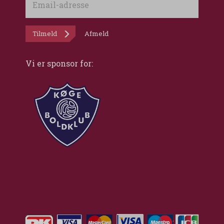
adresse
Tilmeld
Afmeld
Vi er sponsor for: