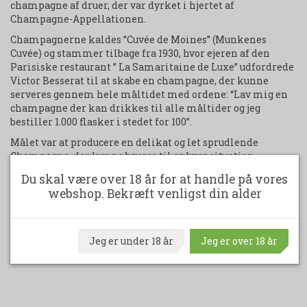
champagne af druer, der var dyrket i hjertet af
Champagne-Appellationen.
Champagnerne kaldes ”Cuvée de Moines” (Munkenes
Cuvée) og stammer tilbage fra 1930, hvor ejeren af den
Parisiske restaurant ” La Samaritaine de Luxe” udfordrede
Victor Besserat til at skabe en champagne, der kunne
serveres gennem hele måltidet med ordene: “Lav mig en
champagne der kan drikkes til alle måltider og jeg
bestiller 1.000 flasker i stedet for 100”.
Målet var at producere en delikat og let sprudlende
Champagne, der kunne bruges til enhver situation.
Besserat er i dag netop kendt for at skabe skabe
Du skal være over 18 år for at handle på vores
Champagne med små og delikate bobler, der langsomt
webshop. Bekræft venligst din alder
stiger op i glasset og bliver til en meget fin skum. Hos
Besserat undgår man den malolaktisk gæring for at
bibeholde de stærkeste aromaer fra druerne og for at skabe
en Champagne, der fortsat udvikler sig i kælderen.
Jeg er under 18 år
Jeg er over 18 år
1 kasse indeholder 6 flasker á 75 cl. - 12,5% alkohol