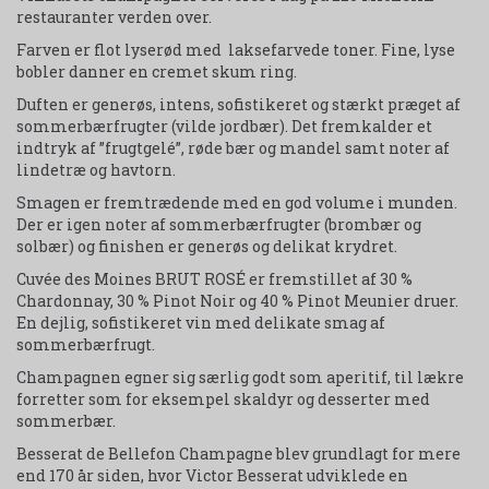
restauranter verden over.
Farven er flot lyserød med laksefarvede toner. Fine, lyse
bobler danner en cremet skum ring.
Duften er generøs, intens, sofistikeret og stærkt præget af
sommerbærfrugter (vilde jordbær). Det fremkalder et
indtryk af ”frugtgelé”, røde bær og mandel samt noter af
lindetræ og havtorn.
Smagen er fremtrædende med en god volume i munden.
Der er igen noter af sommerbærfrugter (brombær og
solbær) og finishen er generøs og delikat krydret.
Cuvée des Moines BRUT ROSÉ er fremstillet af 30 %
Chardonnay, 30 % Pinot Noir og 40 % Pinot Meunier druer.
En dejlig, sofistikeret vin med delikate smag af
sommerbærfrugt.
Champagnen egner sig særlig godt som aperitif, til lækre
forretter som for eksempel skaldyr og desserter med
sommerbær.
Besserat de Bellefon Champagne blev grundlagt for mere
end 170 år siden, hvor Victor Besserat udviklede en