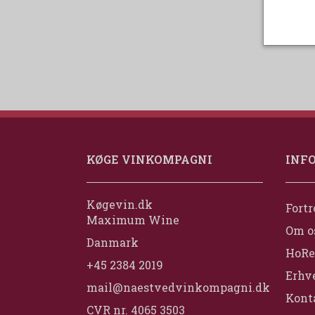
KØGE VINKOMPAGNI
INF
Køgevin.dk
Fortr
Maximum Wine
Om o
Danmark
HoRe
+45 2384 2019
Erhv
mail@naestvedvinkompagni.dk
Konta
CVR nr. 4065 3503