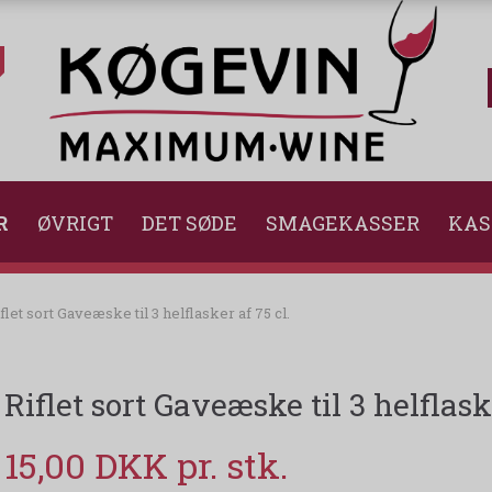
R
ØVRIGT
DET SØDE
SMAGEKASSER
KAS
flet sort Gaveæske til 3 helflasker af 75 cl.
Riflet sort Gaveæske til 3 helflaske
15,00 DKK