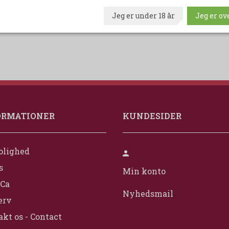
Jeg er under 18 år
Jeg er ove
ORMATIONER
KUNDESIDER
olighed
s
Min konto
Ca
Nyhedsmail
erv
kt os - Contact