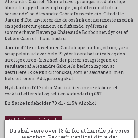
Alexandre Gabriel. ”Denne have sprænges med utrolige
blomster, grøntsager og frugter, og duften er altid så
berusende’’ og Alexandre Gabriel's nyeste gin, Citadelle
Jardin d'Été, inviterer dig da også på det nærmeste med på
en spadseretur gennem en duftende, sydfransk
sommerhave: Haven på Château de Bonbonnet, dyrket af
Debbie Gabriel - hans hustru.
Jardin d’été er lavet med Cantaloupe melon, citron, yuzu
og appelsin ud over hele 19 yderligere botanicals og den
utrolige citron-friskhed, der pirrer smagsløgene, er
resultatet af Alexandre Gabriel's beslutning om at
destillere ikke kun citronskal, som er sædvanen, men
hele citronen. Kød, juice og skal.
Nyd Jardin d’été i din Martini, i en mere elaboreret
cocktail eller slet og ret i en vidunderlig G&T.
En flaske indeholder 70 cl. - 41,5% Alkohol
Udskriv produktark
Du skal være over 18 år for at handle på vores
webshop. Bekræft venligst din alder