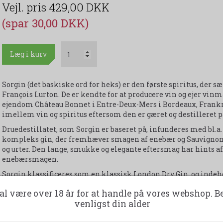
429,00 DKK
(spar 30,00 DKK)
Læg i kurv
Sorgin (det baskiske ord for heks) er den første spiritus, der 
François Lurton. De er kendte for at producere vin og ejer vin
ejendom Château Bonnet i Entre-Deux-Mers i Bordeaux, Frankri
imellem vin og spiritus eftersom den er gæret og destilleret 
Druedestillatet, som Sorgin er baseret på, infunderes med bl.a.
kompleks gin, der fremhæver smagen af enebær og Sauvignon 
og urter. Den lange, smukke og elegante eftersmag har hints 
enebærsmagen.
Sorgin klassificeres som en klassisk London Dry Gin, og inde
og smukt dekoreret flaske, og smag og design går op i en højer
al være over 18 år for at handle på vores webshop. B
venligst din alder
Udskriv produktark