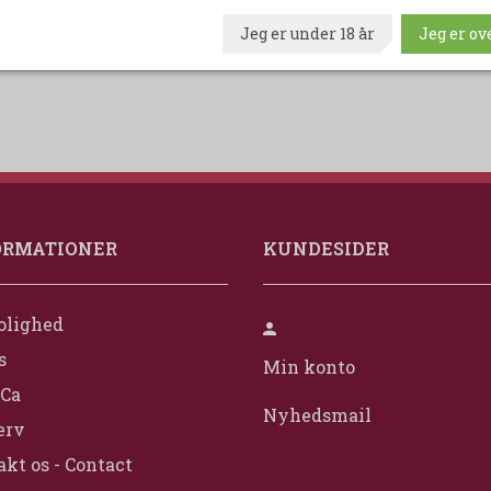
Jeg er under 18 år
Jeg er ove
ORMATIONER
KUNDESIDER
olighed
s
Min konto
Ca
Nyhedsmail
erv
kt os - Contact