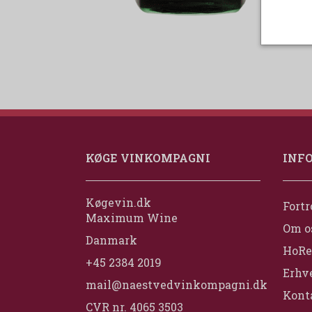
KØGE VINKOMPAGNI
INF
Køgevin.dk
Fortr
Maximum Wine
Om o
Danmark
HoRe
+45 2384 2019
Erhv
mail@naestvedvinkompagni.dk
Konta
CVR nr. 4065 3503