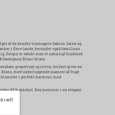
sælges af de kendte vinmagere Sabine Jaren og
marker i flere lande, herunder også familiens
g. Sorgin er tænkt som et naturligt bindeled
på Sauvignon Blanc-druen.
 enebær, grapefrugt og citron, hvilket giver en
Blanc, med underliggende nuancer af frugt
af blomster i perfekt harmoni med
holder 43 % alkohol. Den kommer i en elegant
e enhed.
ekræft