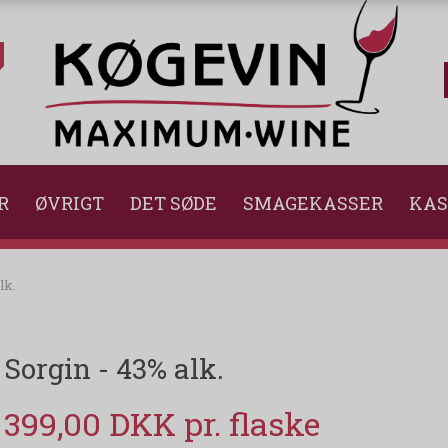
R
ØVRIGT
DET SØDE
SMAGEKASSER
KAS
lk.
Sorgin - 43% alk.
399,00 DKK