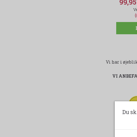
99,9
(
Vi har i øjeb
VI ANBEF
-
Du sk
ud