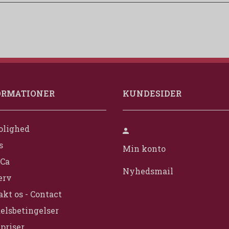
ORMATIONER
KUNDESIDER
olighed
s
Min konto
Ca
Nyhedsmail
erv
kt os - Contact
elsbetingelser
priser