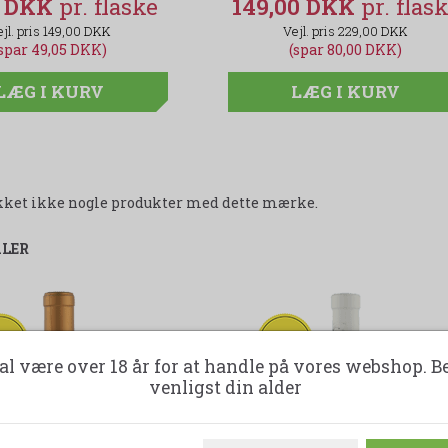
5 DKK
99,95 DKK
149,00 DKK
149,00 DKK
129,00 DKK
229,00 DKK
spar 49,05 DKK)
(spar 29,05 DKK)
(spar 80,00 DKK)
LÆG I KURV
LÆG I KURV
LÆG I KURV
likket ikke nogle produkter med dette mærke.
ALER
35%
-37%
al være over 18 år for at handle på vores webshop. B
venligst din alder
solgt-label