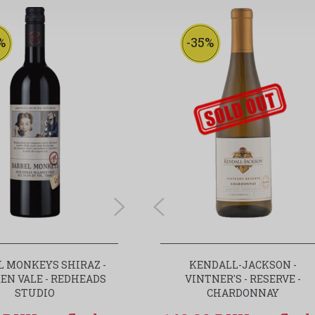
%
-23%
-35%
udsolgt-label
L MONKEYS SHIRAZ -
SARTORI MARANI - " DEN HVIDE
KENDALL-JACKSON -
EN VALE - REDHEADS
AMARONE " - ITALIEN
VINTNER'S - RESERVE -
STUDIO
CHARDONNAY