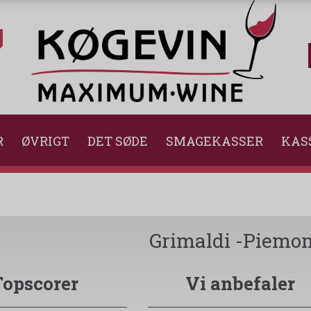
R
ØVRIGT
DET SØDE
SMAGEKASSER
KAS
Grimaldi -Piemon
Topscorer
Vi anbefaler