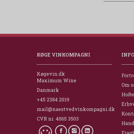
KØGE VINKOMPAGNI
INF
Køgevin.dk
Fortr
Maximum Wine
Om o
Danmark
HoRe
+45 2384 2019
Erhv
mail@naestvedvinkompagni.dk
Konta
CVR nr. 4065 3503
Hand
Fragt