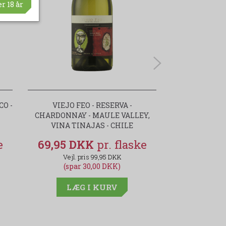
r 18 år
O -
VIEJO FEO - RESERVA -
KENDALL-JAC
CHARDONNAY - MAULE VALLEY,
RESERVE 
VINA TINAJAS - CHILE
CAL
69,95 DKK
149,00 
99,95 DKK
(spar 30,00 DKK)
(spar
LÆG I KURV
LÆG