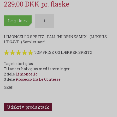
229,00 DKK
Læg i kurv
LIMONCELLO SPRITZ - PALLINI DRINKSMIX - (LUKSUS
UDGAVE..) Samlet sæt!
TOP FRISK OG LÆKKER SPRITZ
Tag et stort glas
Tilsæt et halv glas med isterninger
2 dele
Limoncello
3 dele
Prosecco fra Le Contesse
Skål!
Udskriv produktark