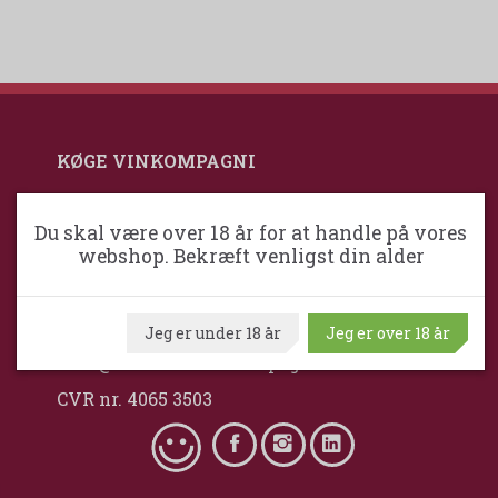
KØGE VINKOMPAGNI
Køgevin.dk
Du skal være over 18 år for at handle på vores
webshop. Bekræft venligst din alder
Maximum Wine
Danmark
+45 2384 2019
Jeg er under 18 år
Jeg er over 18 år
mail@naestvedvinkompagni.dk
CVR nr. 4065 3503