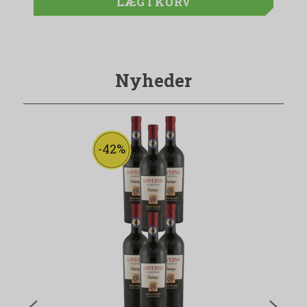
LÆG I KURV
Nyheder
-42%