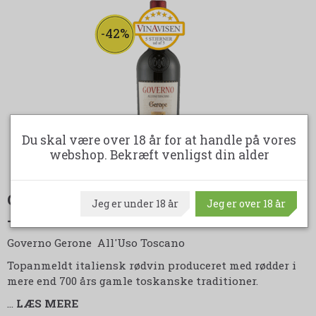
-42%
Du skal være over 18 år for at handle på vores
webshop. Bekræft venligst din alder
GOVERNO GERONE - ALL'USO - TOSCANO
Jeg er under 18 år
Jeg er over 18 år
- 5 STJERNER VINAVISEN.DK
Governo Gerone All'Uso Toscano
Topanmeldt italiensk rødvin produceret med rødder i
mere end 700 års gamle toskanske traditioner.
…
LÆS MERE