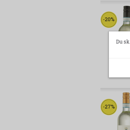
-20%
Du sk
-27%