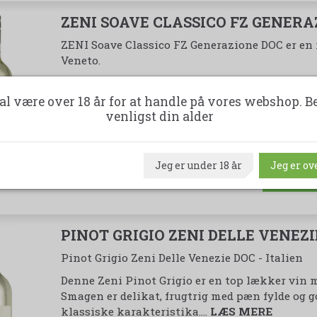
ZENI SOAVE CLASSICO FZ GENERA
ZENI Soave Classico FZ Generazione DOC er en ri
Veneto.
Hoveddruen i Soave hedder Garganega og den udg
Trebbiano.…
LÆS MERE
al være over 18 år for at handle på vores webshop. B
venligst din alder
79,95 
99
Jeg er under 18 år
Jeg er ove
PINOT GRIGIO ZENI DELLE VENEZIE
Pinot Grigio Zeni Delle Venezie DOC - Italien
Denne Zeni Pinot Grigio er en top lækker vin 
Smagen er delikat, frugtrig med pæn fylde og g
klassiske karakteristika.…
LÆS MERE