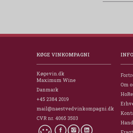
KØGE VINKOMPAGNI
INF
Køgevin.dk
Fortr
Maximum Wine
Om o
Danmark
HoRe
+45 2384 2019
Erhv
mail@naestvedvinkompagni.dk
Konta
CVR nr. 4065 3503
Hand
Fragt