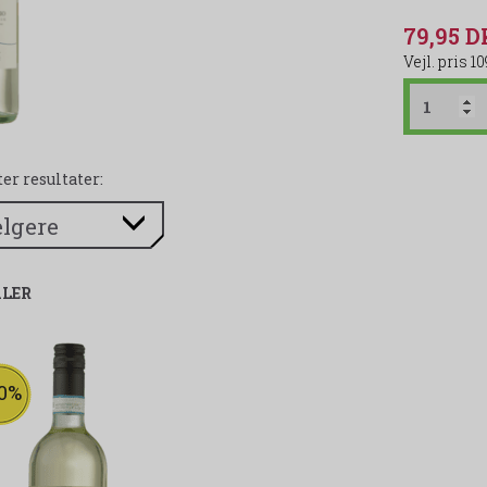
79,95 
10
ter resultater:
ALER
20%