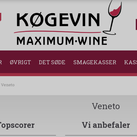
R
ØVRIGT
DET SØDE
SMAGEKASSER
KAS
Veneto
Veneto
Topscorer
Vi anbefaler