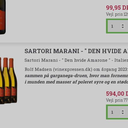
99,95 
12
SARTORI MARANI - " DEN HVIDE 
Sartori Marani - " Den hvide Amarone " - Itali
Rolf Madsen (vinexpressen.dk) om årgang 2023
sammen på garganega-druen, hvor man fornemmer
i munden med masser af poleret syre og en st
594,00
77