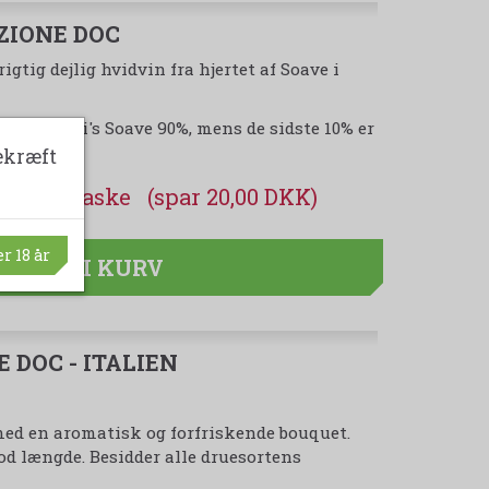
ZIONE DOC
gtig dejlig hvidvin fra hjertet af Soave i
ør i Zeni's Soave 90%, mens de sidste 10% er
ekræft
DKK
(spar 20,00 DKK)
,95 DKK
r 18 år
LÆG I KURV
 DOC - ITALIEN
med en aromatisk og forfriskende bouquet.
od længde. Besidder alle druesortens