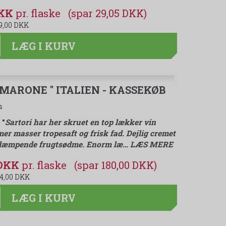
DKK
(spar 29,05 DKK)
9,00 DKK
LÆG I KURV
AMARONE " ITALIEN - KASSEKØB
en
:
"
Sartori har her skruet en top lækker vin
 masser tropesaft og frisk fad. Dejlig cremet
øddæmpende frugtsødme. Enorm læ
…
LÆS MERE
 DKK
(spar 180,00 DKK)
4,00 DKK
LÆG I KURV