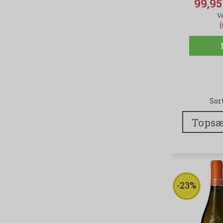
99,9
Sor
-23%