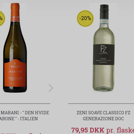
%
-23%
-20%
 MARANI - " DEN HVIDE
SARTORI MARANI - " DEN HVIDE
ZENI SOAVE CLASSICO FZ
RONE " - ITALIEN
AMARONE " ITALIEN - KASSEKØB
GENERAZIONE DOC
79,95 DKK