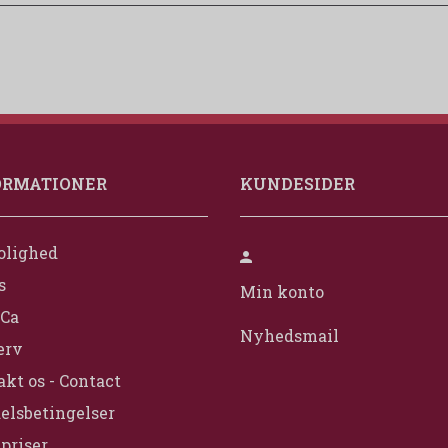
ORMATIONER
KUNDESIDER
olighed
s
Min konto
Ca
Nyhedsmail
erv
kt os - Contact
elsbetingelser
priser