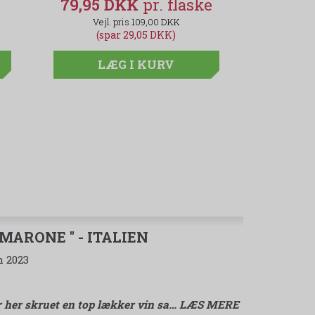
79,95 DKK
79,95 DKK
79,95 DKK
99,95 D
99,95 DKK
109,00 DKK
109,00 
(spar 20,00 DKK)
(spar 29,05 DKK)
(spar 29,05 DK
(spar 
LÆG I KURV
LÆG I KURV
LÆG I KUR
LÆG
MARONE " - ITALIEN
n 2023
r her skruet en top lækker vin sa
…
LÆS MERE