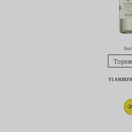
Sor
VI ANBEF
-