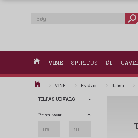
VINE
SPIRITUS
ØL
GAVE
VINE
Hvidvin
Italien
Skifte
TILPAS UDVALG
filter
Prisniveau