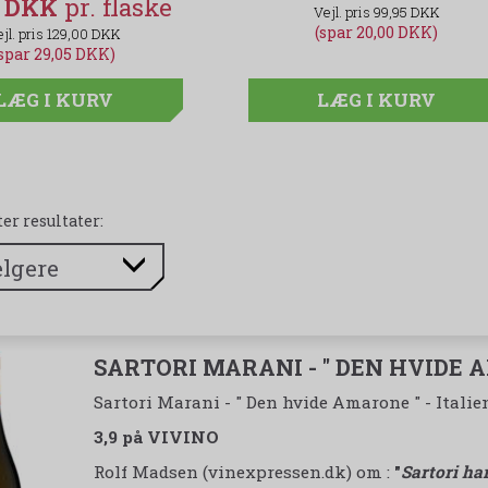
5 DKK
594,00 DKK
99,95 DKK
(spar 20,00 DKK)
129,00 DKK
774,00 DKK
(spar 29,05 DKK)
(spar 180,00 DKK)
LÆG I KURV
LÆG I KURV
LÆG I KURV
ter resultater:
SARTORI MARANI - " DEN HVIDE A
Sartori Marani - " Den hvide Amarone " - Italie
3,9 på VIVINO
Rolf Madsen (vinexpressen.dk) om :
"
Sartori ha