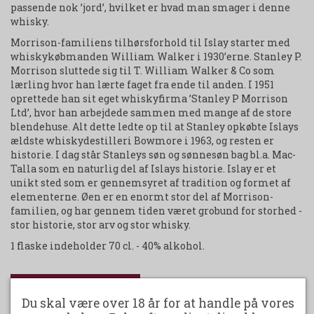
passende nok ’jord’, hvilket er hvad man smager i denne
whisky.
Morrison-familiens tilhørsforhold til Islay starter med
whiskykøbmanden William Walker i 1930’erne. Stanley P.
Morrison sluttede sig til T. William Walker & Co som
lærling hvor han lærte faget fra ende til anden. I 1951
oprettede han sit eget whiskyfirma ’Stanley P Morrison
Ltd’, hvor han arbejdede sammen med mange af de store
blendehuse. Alt dette ledte op til at Stanley opkøbte Islays
ældste whiskydestilleri Bowmore i 1963, og resten er
historie. I dag står Stanleys søn og sønnesøn bag bl.a. Mac-
Talla som en naturlig del af Islays historie. Islay er et
unikt sted som er gennemsyret af tradition og formet af
elementerne. Øen er en enormt stor del af Morrison-
familien, og har gennem tiden været grobund for storhed -
stor historie, stor arv og stor whisky.
1 flaske indeholder 70 cl. - 40% alkohol.
Udskriv produktark
Du skal være over 18 år for at handle på vores