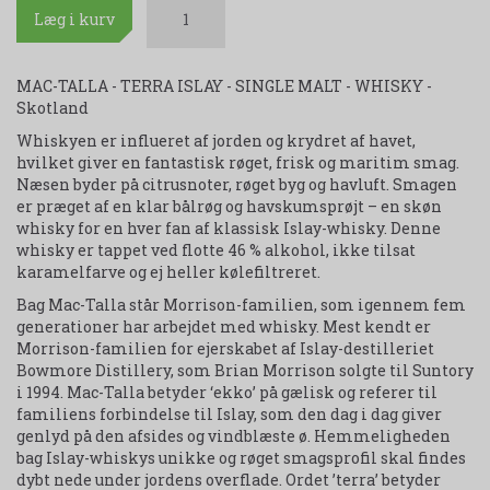
Læg i kurv
MAC-TALLA - TERRA ISLAY - SINGLE MALT - WHISKY -
Skotland
Whiskyen er influeret af jorden og krydret af havet,
hvilket giver en fantastisk røget, frisk og maritim smag.
Næsen byder på citrusnoter, røget byg og havluft. Smagen
er præget af en klar bålrøg og havskumsprøjt – en skøn
whisky for en hver fan af klassisk Islay-whisky. Denne
whisky er tappet ved flotte 46 % alkohol, ikke tilsat
karamelfarve og ej heller kølefiltreret.
Bag Mac-Talla står Morrison-familien, som igennem fem
generationer har arbejdet med whisky. Mest kendt er
Morrison-familien for ejerskabet af Islay-destilleriet
Bowmore Distillery, som Brian Morrison solgte til Suntory
i 1994. Mac-Talla betyder ‘ekko’ på gælisk og referer til
familiens forbindelse til Islay, som den dag i dag giver
genlyd på den afsides og vindblæste ø. Hemmeligheden
bag Islay-whiskys unikke og røget smagsprofil skal findes
dybt nede under jordens overflade. Ordet ’terra’ betyder