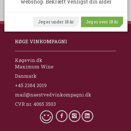
webshop. Bekræft venligst din alder
Jeg er under 18 år
Jeg er over 18 år
KØGE VINKOMPAGNI
Køgevin.dk
Maximum Wine
Danmark
+45 2384 2019
mail@naestvedvinkompagni.dk
CVR nr. 4065 3503