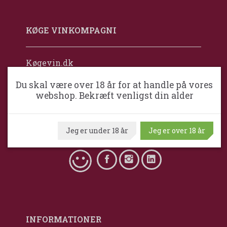
KØGE VINKOMPAGNI
Køgevin.dk
Maximum Wine
Du skal være over 18 år for at handle på vores
Danmark
webshop. Bekræft venligst din alder
+45 2384 2019
mail@naestvedvinkompagni.dk
Jeg er under 18 år
Jeg er over 18 år
CVR nr. 4065 3503
INFORMATIONER