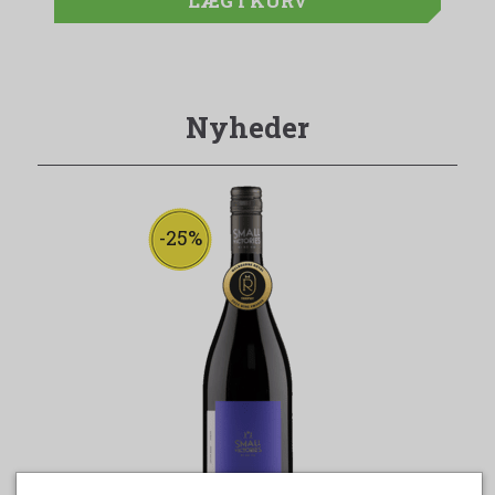
LÆG I KURV
Nyheder
-25%