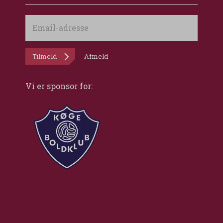
Email-
adresse
Tilmeld
Afmeld
Vi er sponsor for: