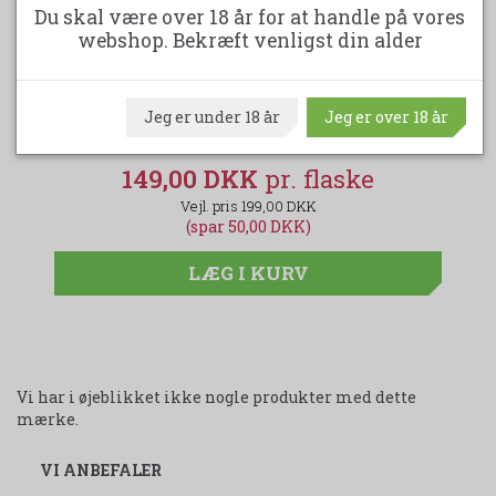
Du skal være over 18 år for at handle på vores
webshop. Bekræft venligst din alder
SMALL VICTORIES SHIRAZ
JO
Jeg er under 18 år
Jeg er over 18 år
149,00 DKK
199,00 DKK
(spar 50,00 DKK)
LÆG I KURV
Vi har i øjeblikket ikke nogle produkter med dette
mærke.
VI ANBEFALER