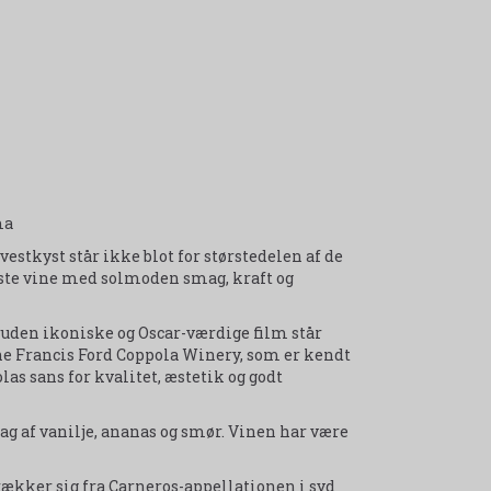
ma
stkyst står ikke blot for størstedelen af de
dste vine med solmoden smag, kraft og
uden ikoniske og Oscar-værdige film står
ne Francis Ford Coppola Winery, som er kendt
as sans for kvalitet, æstetik og godt
g af vanilje, ananas og smør. Vinen har være
ækker sig fra Carneros-appellationen i syd