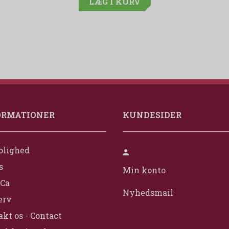
LÆG I KURV
ORMATIONER
KUNDESIDER
olighed
s
Min konto
Ca
Nyhedsmail
erv
kt os - Contact