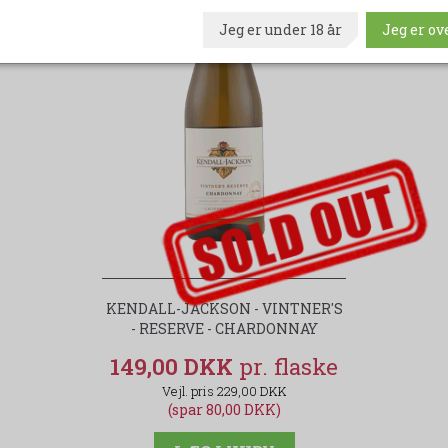
Jeg er under 18 år
Jeg er ove
udsolgt-label
KENDALL-JACKSON - VINTNER'S
- RESERVE - CHARDONNAY
149,00 DKK
229,00 DKK
(spar 80,00 DKK)