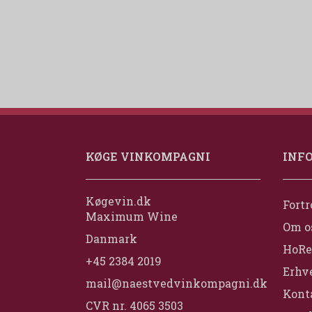
KØGE VINKOMPAGNI
INF
Køgevin.dk
Fortr
Maximum Wine
Om o
Danmark
HoRe
+45 2384 2019
Erhv
mail@naestvedvinkompagni.dk
Konta
CVR nr. 4065 3503