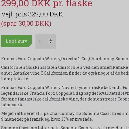
299,00 DKK
329,00 DKK
(spar 30,00 DKK)
Læg i kurv
Francis Ford Coppola Winery,Director's Cut,Chardonnay, Sono
Californien Solskinsstaten Californien ved den amerikanske ve
amerikanske vine. I Californien finder du også nogle af de be
kompleksitet.
Francis Ford Coppola Winery Navnet lyder måske bekendt. For
legendariske Francis Ford Coppola i dag bag det kvalitetsdrev
for sine fantastiske californiske vine, der demonstrerer Coppol
håndværk.
Meget raffineret stil på Chardonnay fra Sonoma Coast med sma
9 måneder på fransk eg, hvor 35% er nye fade.
Sonoma Coast omfatter hele Sonoma Countys kystlinje, der str