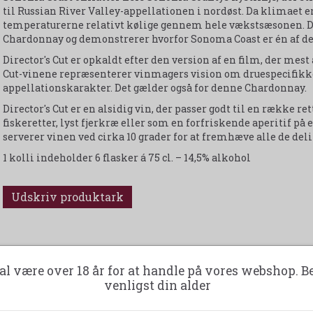
til Russian River Valley-appellationen i nordøst. Da klimaet er
temperaturerne relativt kølige gennem hele vækstsæsonen. Dis
Chardonnay og demonstrerer hvorfor Sonoma Coast er én af de 
Director's Cut er opkaldt efter den version af en film, der mest 
Cut-vinene repræsenterer vinmagers vision om druespecifikk
appellationskarakter. Det gælder også for denne Chardonnay.
Director's Cut er en alsidig vin, der passer godt til en række ret
fiskeretter, lyst fjerkræ eller som en forfriskende aperitif 
serverer vinen ved cirka 10 grader for at fremhæve alle de de
1 kolli indeholder 6 flasker á 75 cl. – 14,5% alkohol
Udskriv produktark
al være over 18 år for at handle på vores webshop. B
venligst din alder
-35%