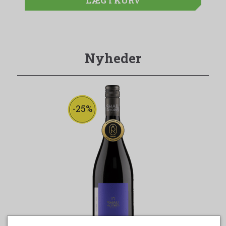
LÆG I KURV
Nyheder
-25%