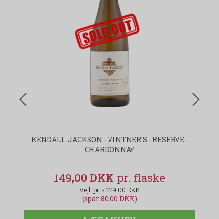
udsolgt-label
KENDALL-JACKSON - VINTNER'S - RESERVE -
AG
CHARDONNAY
149,00 DKK
229,00 DKK
(spar 80,00 DKK)