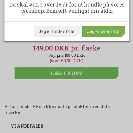
Du skal være over 18 år for at handle på vores
webshop. Bekræft venligst din alder
SMALL VICTORIES SHIRAZ
JO
Jeg er under 18 år
Jeg er over 18 år
149,00 DKK
199,00 DKK
(spar 50,00 DKK)
LÆG I KURV
Vi har i øjeblikket ikke nogle produkter med dette
mærke.
VI ANBEFALER