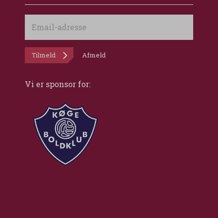
Email-
adresse
Tilmeld
Afmeld
Vi er sponsor for: