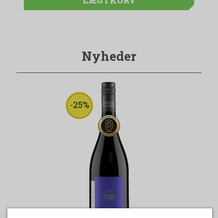
LÆG I KURV
Nyheder
-25%