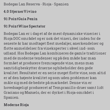
Bodegas Lan Reserva - Rioja - Spanien
4.0 StjernerVivino
91 PointGuia Penin
91 PointWine Spectator
Bodegas Lan er i dag et af de mest dynamiske vinerier i
Rioja DOC området og er nok det vineri, der inden for de
seneste år har modtaget flest medaljer, anerkendelser og
flotte anmeldelser fra vineksperter i såvel ind- som
udland. Hos Bodegas Lan kombineres de gamle traditioner
med de moderne tendenser og på den måde har man
formået at producere fremragende vine, mens man
samtidig beskytter druerne og bibeholder den gode
kvalitet. Resultatet er en serie meget flotte vine, som altid
er af den højeste kvalitet og som uden problemer kan
måle sig med de bedste på markedet. Denne vin er
hovedsageligt produceret af Tempranillo-druer samt lidt
Graciano og Mazuelo, der er dyrket i Rioja-området i
Spanien.
Moderne Rioja