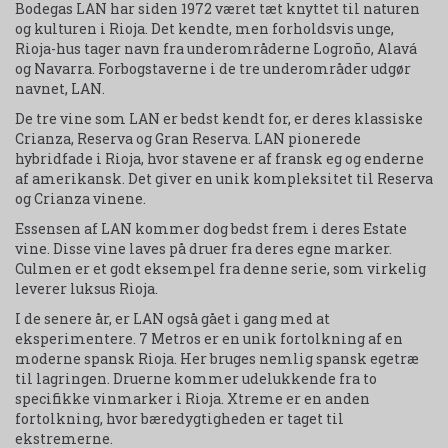
Bodegas LAN har siden 1972 været tæt knyttet til naturen
og kulturen i Rioja. Det kendte, men forholdsvis unge,
Rioja-hus tager navn fra underområderne Logroño, Alavá
og Navarra. Forbogstaverne i de tre underområder udgør
navnet, LAN.
De tre vine som LAN er bedst kendt for, er deres klassiske
Crianza, Reserva og Gran Reserva. LAN pionerede
hybridfade i Rioja, hvor stavene er af fransk eg og enderne
af amerikansk. Det giver en unik kompleksitet til Reserva
og Crianza vinene.
Essensen af LAN kommer dog bedst frem i deres Estate
vine. Disse vine laves på druer fra deres egne marker.
Culmen er et godt eksempel fra denne serie, som virkelig
leverer luksus Rioja.
I de senere år, er LAN også gået i gang med at
eksperimentere. 7 Metros er en unik fortolkning af en
moderne spansk Rioja. Her bruges nemlig spansk egetræ
til lagringen. Druerne kommer udelukkende fra to
specifikke vinmarker i Rioja. Xtreme er en anden
fortolkning, hvor bæredygtigheden er taget til
ekstremerne.