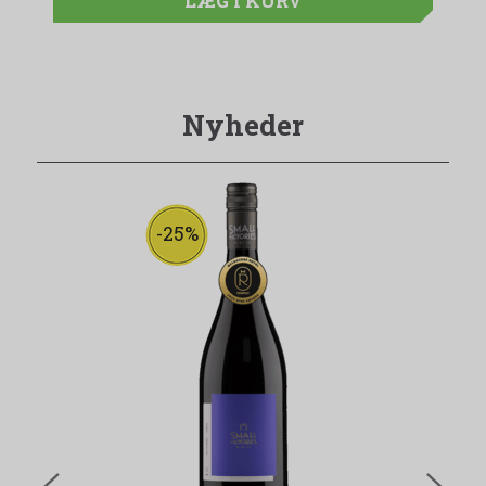
LÆG I KURV
Nyheder
-25%