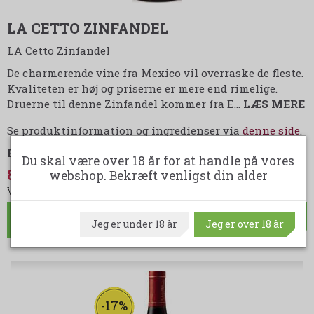
LA CETTO ZINFANDEL
LA Cetto Zinfandel
De charmerende vine fra Mexico vil overraske de fleste.
Kvaliteten er høj og priserne er mere end rimelige.
Druerne til denne Zinfandel kommer fra E
…
LÆS MERE
Se produktinformation og ingredienser via
denne side
.
Fra:
LA Cetto
Du skal være over 18 år for at handle på vores
89,95 DKK
(spar 9,05 DKK)
webshop. Bekræft venligst din alder
99,00 DKK
LÆG I KURV
Jeg er under 18 år
Jeg er over 18 år
-17%