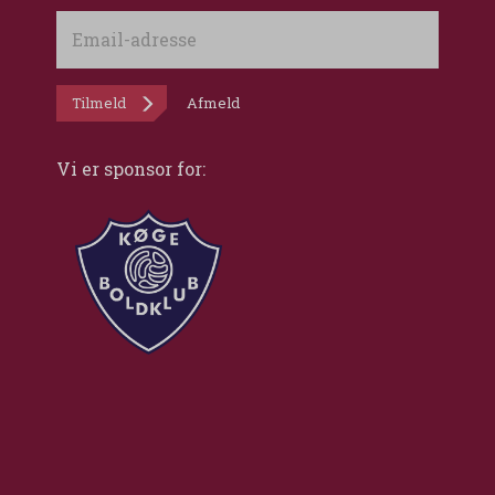
Email-
adresse
Tilmeld
Afmeld
Vi er sponsor for: