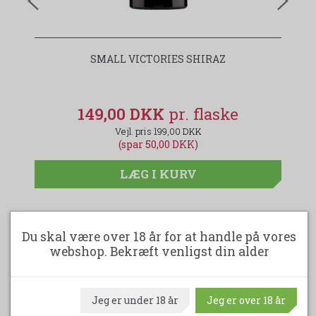
SMALL VICTORIES SHIRAZ
JO
149,00 DKK
199,00 DKK
(spar 50,00 DKK)
LÆG I KURV
Du skal være over 18 år for at handle på vores
webshop. Bekræft venligst din alder
Filtre
Jeg er under 18 år
Jeg er over 18 år