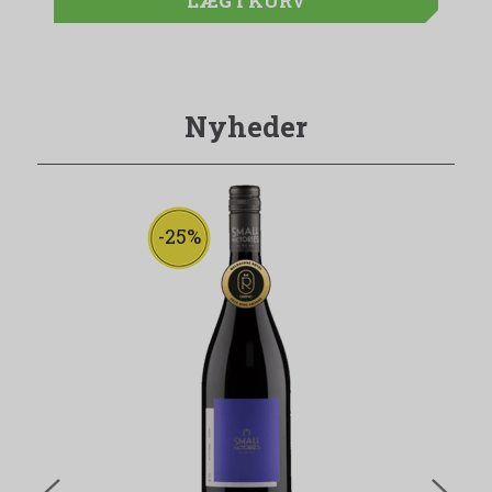
LÆG I KURV
Nyheder
-25%